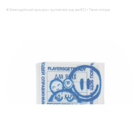
# Благодійний аукціон зустрічей від savED і Твоя опора