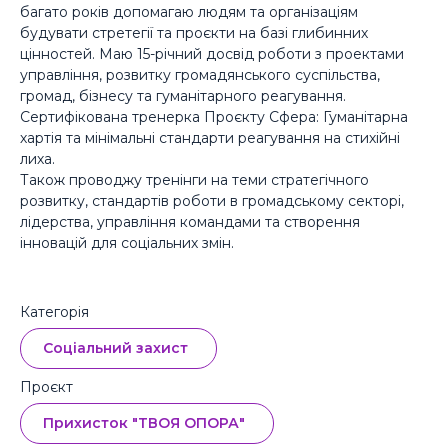
багато років допомагаю людям та організаціям
25
будувати стретегії та проєкти на базі глибинних
03 липня,
19:43
100 UAH
цінностей. Маю 15-річний досвід роботи з проектами
24
управління, розвитку громадянського суспільства,
03 липня,
19:43
100 UAH
громад, бізнесу та гуманітарного реагування.
Сертифікована тренерка Проєкту Сфера: Гуманітарна
23
Олександра Асланова
хартія та мінімальні стандарти реагування на стихійні
03 липня,
19:43
100 UAH
лиха.
Також проводжу тренінги на теми стратегічного
22
Вікторія Лапко
розвитку, стандартів роботи в громадському секторі,
03 липня,
19:43
100 UAH
лідерства, управління командами та створення
інновацій для соціальних змін.
21
Катерина Саніна
03 липня,
19:43
100 UAH
20
Катруся
Категорія
03 липня,
19:43
100 UAH
Соціальний захист
19
Єлизавета Доценко
03 липня,
19:43
100 UAH
Проєкт
18
Єлизавета Доценко
Прихисток "ТВОЯ ОПОРА"
03 липня,
19:43
100 UAH