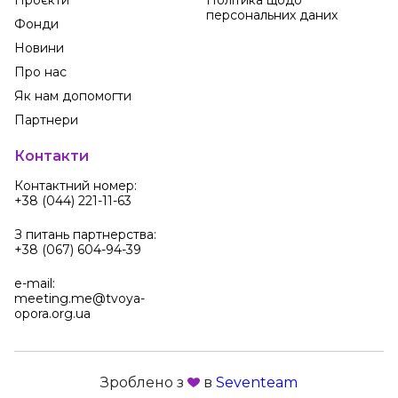
Проєкти
Політика щодо
2
Оля Дзюба
персональних даних
09 червня,
22:16
100 UAH
Фонди
Новини
1
holera
Про нас
09 червня,
13:12
100 UAH
Як нам допомогти
Партнери
Контакти
Контактний номер:
+38 (044) 221-11-63
З питань партнерства:
+38 (067) 604-94-39
e-mail:
meeting.me@tvoya-
opora.org.ua
Зроблено з
в
Seventeam