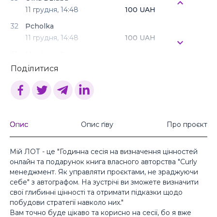
11 грудня,
14:48
100 UAH
32
Pcholka
11 грудня,
14:48
100 UAH
31
МаріаннаЄ
11 грудня,
14:48
100 UAH
Поділитися
30
Олена Парко
11 грудня,
14:48
100 UAH
29
Оксі
11 грудня,
14:48
100 UAH
Опис
Опис ґіву
Про проєкт
28
Катерина Саніна
03 липня,
19:43
100 UAH
Мій ЛОТ - це "Годинна сесія на визначення цінностей
онлайн та подарунок книга власного авторства "Curly
27
менеджмент. Як управляти проєктами, не зраджуючи
03 липня,
19:43
100 UAH
себе" з автографом. На зустрічі ви зможете визначити
свої глибинні цінності та отримати підказки щодо
26
побудови стратегії навколо них."
03 липня,
19:43
100 UAH
Вам точно буде цікаво та корисно на сесії, бо я вже