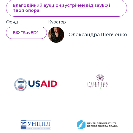
1
inness2
Благодійний аукціон зустрічей від savED і
22 січня,
11:49
500 UAH
Твоя опора
Фонд
Куратор
БФ "SavED"
Олександра Шевченко