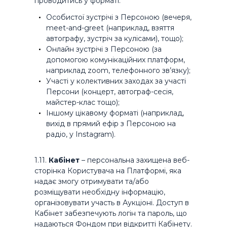
проводитись у форматі:
Особистої зустрічі з Персоною (вечеря,
meet-and-greet (наприклад, взяття
автографу, зустріч за кулісами), тощо);
Онлайн зустрічі з Персоною (за
допомогою комунікаційних платформ,
наприклад zoom, телефонного зв’язку);
Участі у колективних заходах за участі
Персони (концерт, автограф-сесія,
майстер-клас тощо);
Іншому цікавому форматі (наприклад,
вихід в прямий ефір з Персоною на
радіо, у Instagram).
1.11.
Кабінет
– персональна захищена веб-
сторінка Користувача на Платформі, яка
надає змогу отримувати та/або
розміщувати необхідну інформацію,
організовувати участь в Аукціоні. Доступ в
Кабінет забезпечують логін та пароль, що
надаються Фондом при відкритті Кабінету.