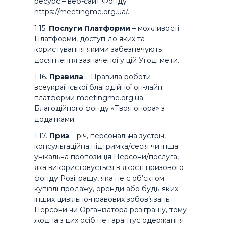
ресурс – веб-сайт Фонду
https://meetingme.org.ua/.
1.15.
Послуги Платформи
– можливості
Платформи, доступ до яких та
користування якими забезпечують
досягнення зазначеної у цій Угоді мети.
1.16.
Правила
– Правила роботи
всеукраїнської благодійної он-лайн
платформи meetingme.org.ua
Благодійного фонду «Твоя опора» з
додатками.
1.17.
Приз
– річ, персональна зустріч,
консультаційна підтримка/сесія чи інша
унікальна пропозиція Персони/послуга,
яка використовується в якості призового
фонду Розіграшу, яка не є об’єктом
купівлі-продажу, оренди або будь-яких
інших цивільно-правових зобов’язань
Персони чи Організатора розіграшу, тому
жодна з цих осіб не гарантує одержання