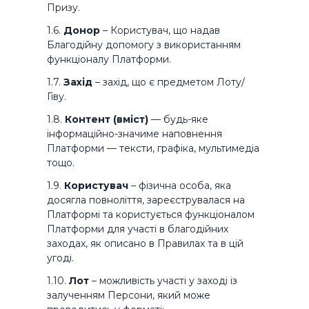
Призу.
1.6.
Донор
– Користувач, що надав
Благодійну допомогу з використанням
функціоналу Платформи.
1.7.
Захід
– захід, що є предметом Лоту/
Гіву.
1.8.
Контент (вміст)
— будь-яке
інформаційно-значиме наповнення
Платформи — тексти, графіка, мультимедіа
тощо.
1.9.
Користувач
– фізична особа, яка
досягла повноліття, зареєструвалася на
Платформі та користується функціоналом
Платформи для участі в благодійних
заходах, як описано в Правилах та в цій
угоді.
1.10.
Лот
– можливість участі у заході із
залученням Персони, який може