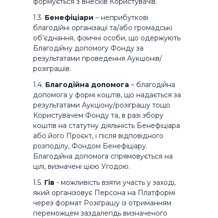
формується з внесків Користувачів.
1.3.
Бенефіціари
– неприбуткові
благодійні організації та/або громадські
об’єднання, фізичні особи, що одержують
Благодійну допомогу Фонду за
результатами проведення Аукціонів/
розіграшів.
1.4.
Благодійна допомога
– благодійна
допомога у формі коштів, що надається за
результатами Аукціону/розіграшу тощо
Користувачем Фонду та, в разі збору
коштів на статутну діяльність Бенефіціара
або його Проєкт, і після відповідного
розподілу, Фондом Бенефіціару.
Благодійна допомога спрямовується на
цілі, визначені цією Угодою.
1.5.
Гів
- можливість взяти участь у заході,
який організовує Персона на Платформі
через формат Розіграшу із отриманням
переможцем заздалегідь визначеного