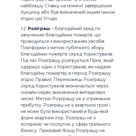
найбільшу Ставку на момент завершення
Аукціону або був визначений іншим чином
згідно цієї Угоди.
1.2.
Розіграш
– благодійний захід по
залученню благодійних пожертв, що
проводиться з використанням засобів
Платформи з метою публічного збору
благодійних пожертв серед Користувачів.
Під час Розіграшу розігрується Приз, який
одержує один з Користувачів, які надали
благодійну пожертву в період Розіграшу
згідно Правил. Переможець Розіграшу
серед Користувачів визначається через
онлайн-сервіс визначення випадкових
чисел. Метою Розіграшу не є отримання
прибутку. Розіграш не є азартною грою і
не може бути використаний в будь-якій
формі азартних ігор. Розіграш не є
лотереєю чи послугою у сфері грального
бізнесу. Призовий Фонд Розіграшу не