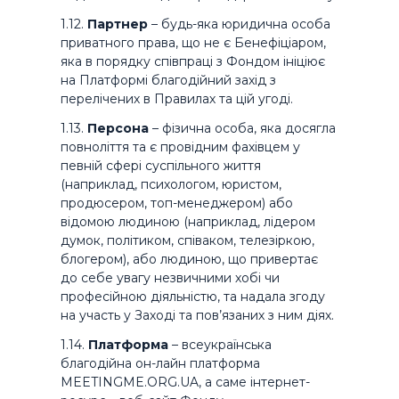
1.12.
Партнер
– будь-яка юридична особа
приватного права, що не є Бенефіціаром,
яка в порядку співпраці з Фондом ініціює
на Платформі благодійний захід з
перелічених в Правилах та цій угоді.
1.13.
Персона
– фізична особа, яка досягла
повноліття та є провідним фахівцем у
певній сфері суспільного життя
(наприклад, психологом, юристом,
продюсером, топ-менеджером) або
відомою людиною (наприклад, лідером
думок, політиком, співаком, телезіркою,
блогером), або людиною, що привертає
до себе увагу незвичними хобі чи
професійною діяльністю, та надала згоду
на участь у Заході та пов’язаних з ним діях.
1.14.
Платформа
– всеукраїнська
благодійна он-лайн платформа
MEETINGME.ORG.UA, а саме інтернет-