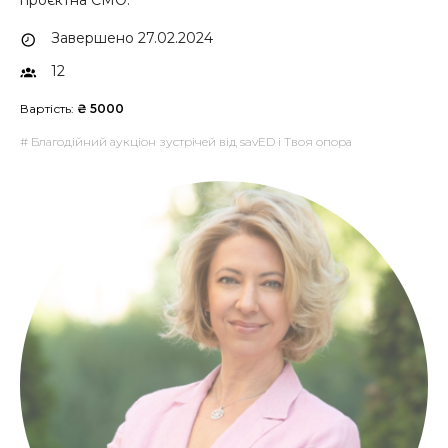
проєктна СМО.
Завершено 27.02.2024
12
Вартість:
₴ 5000
# Благодійний аукціон зустрічей від savED і Твоя опора