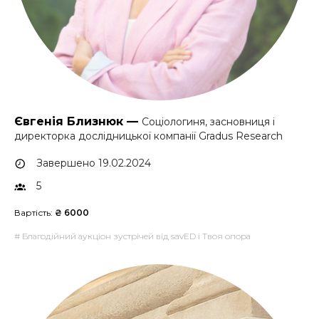
Євгенія Близнюк —
Соціологиня, засновниця і
директорка дослідницької компанії Gradus Research
Завершено 19.02.2024
5
Вартість:
₴ 6000
# Благодійний аукціон зустрічей від savED і Твоя опора