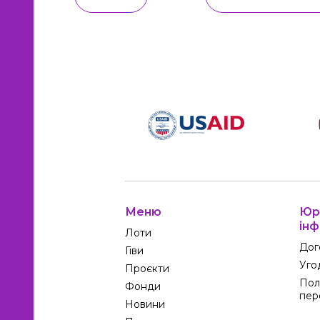
Меню
Юр
інф
Лоти
Дог
Гіви
Уго
Проєкти
Пол
Фонди
пер
Новини