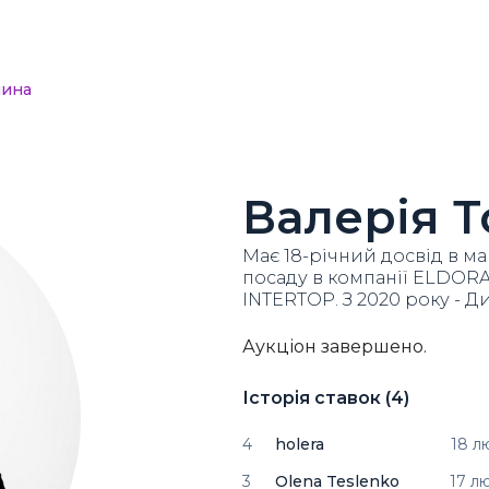
чина
Валерія 
Має 18-річний досвід в ма
посаду в компанії ELDORA
INTERTOP. З 2020 року - 
Аукціон завершено.
Історія ставок (
4
)
4
holera
18 л
3
Olena Teslenko
17 л