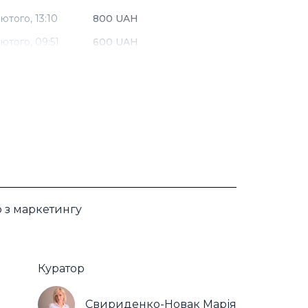
лютого,
13:10
800 UAH
лютого,
09:51
600 UAH
ю з маркетингу
Куратор
Свириденко-Новак Марія