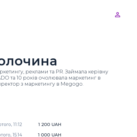
Толочина
ркетингу, реклами та PR. Займала керівну
DO та 10 років очолювала маркетинг в
Директор з маркетингу в Megogo.
ютого,
11:12
1 200 UAH
ютого,
15:14
1 000 UAH