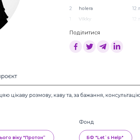
2
holera
12 
1
Vikky
12 
Поділитися
проєкт
яю цікаву розмову, каву та, за бажання, консультаці
Фонд
ього віку "Протон”
БФ "Let`s Help"