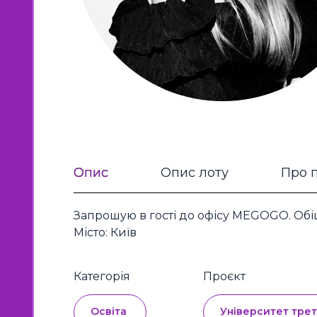
Опис
Опис лоту
Про 
Запрошую в гості до офісу MEGOGO. Обіц
Місто: Київ
Категорія
Проєкт
Освіта
Університет трет