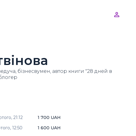
твінова
едуча, бізнесвумен, автор книги "28 дней в
блогер
ютого,
21:12
1 700 UAH
ютого,
12:50
1 600 UAH