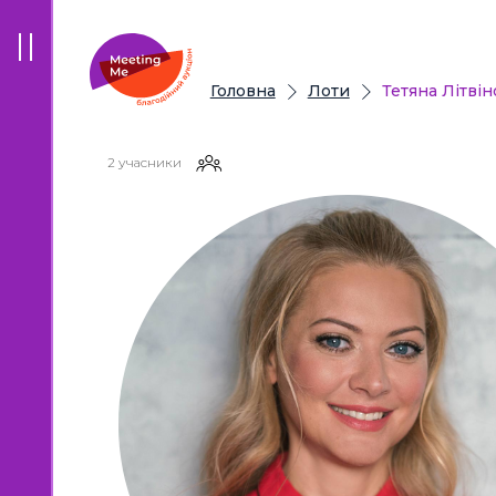
Головна
Лоти
Тетяна Літвін
2 учасники