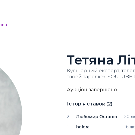
ова
Тетяна Лі
Кулінарний експерт, телев
твоей тарелке», YOUTUBE 
Аукціон завершено.
Історія ставок (
2
)
2
Любомир Остапів
20 л
1
holera
16 л