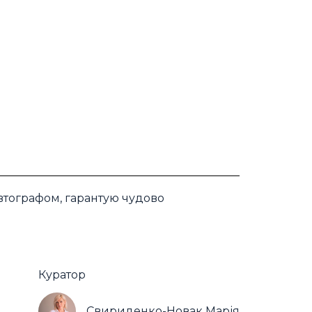
втографом, гарантую чудово
Куратор
Свириденко-Новак Марія