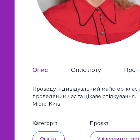
Опис
Опис лоту
Про 
Проведу індивідуальний майстер-клас т
проведений час та цікаве спілкування.
Місто: Київ
Категорія
Проєкт
Освіта
Університет трет