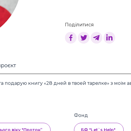
Поділитися
проєкт
а подарую книгу «28 дней в твоей тарелке» з моїм а
Фонд
ього віку "Протон”
БФ "Let`s Help"