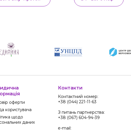
идична
Контакти
ормація
Контактний номер:
+38 (044) 221-11-63
овір оферти
да користувача
З питань партнерства:
ітика щодо
+38 (067) 604-94-39
сональних даних
e-mail: